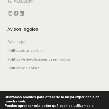
Tel. 93.0001399
Instagram
Facebook
LinkedIn
Avisos legales
Aviso Legal
Política de privacidad
Política de devoluciones y reembolsos
Política de Cookies
Utilizamos cookies para ofrecerte la mejor experiencia en
Financiado por la Unión Europea - NextGenerationEU
nuestra web.
Puedes aprender más sobre qué cookies utilizamos o