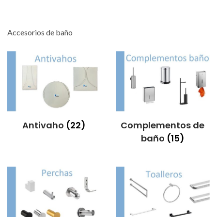
e
e
g
n
Accesorios de baño
a
i
c
d
i
o
ó
n
Antivaho
(22)
Complementos de
baño
(15)