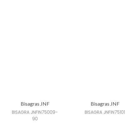
i
n
a
d
e
p
r
o
d
u
c
Bisagras JNF
Bisagras JNF
t
BISAGRA JNFIN75009-
BISAGRA JNFIN75101
o
90