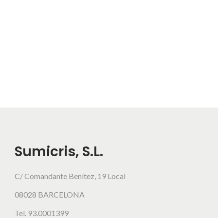
e
n
l
a
p
á
g
i
n
a
Sumicris, S.L.
d
e
C/ Comandante Benítez, 19 Local
p
r
08028 BARCELONA
o
Tel. 93.0001399
d