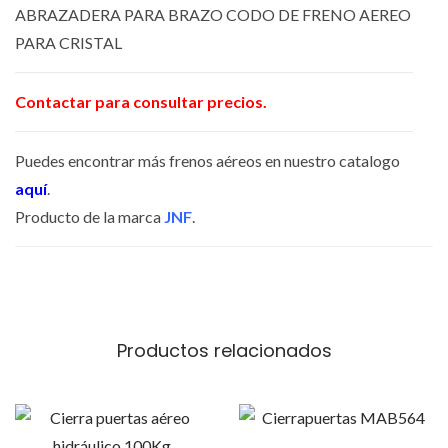
ABRAZADERA PARA BRAZO CODO DE FRENO AEREO
N
PARA CRISTAL
F
I
Contactar para consultar precios.
N
2
Puedes encontrar más frenos aéreos en nuestro catalogo
1
aquí
.
9
Producto de la marca
JNF
.
0
3
P
A
R
Productos relacionados
A
C
R
E
I
s