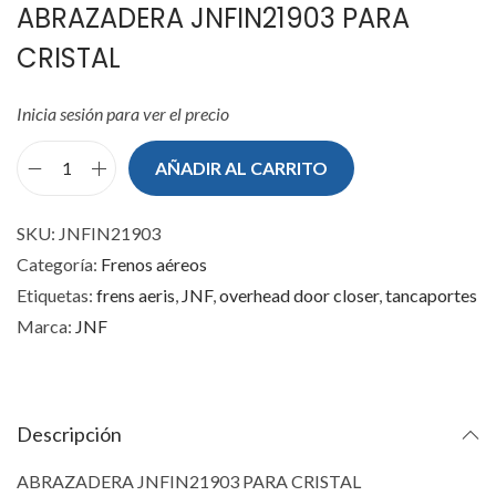
ABRAZADERA JNFIN21903 PARA
CRISTAL
Inicia sesión para ver el precio
AÑADIR AL CARRITO
A
B
SKU:
JNFIN21903
R
Categoría:
Frenos aéreos
A
Etiquetas:
frens aeris
,
JNF
,
overhead door closer
,
tancaportes
Z
Marca:
JNF
A
D
E
R
Descripción
A
ABRAZADERA JNFIN21903 PARA CRISTAL
J