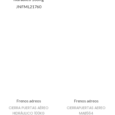
S
t
T
e
A
p
L
r
c
o
a
d
n
u
t
c
i
t
d
o
a
t
d
i
e
n
Frenos aéreos
Frenos aéreos
e
CIERRA PUERTAS AÉREO
CIERRAPUERTAS AEREO
HIDRÁULICO 100KG
MAB564
m