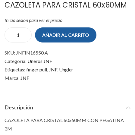
CAZOLETA PARA CRISTAL 60x60MM
Inicia sesión para ver el precio
AÑADIR AL CARRITO
C
A
SKU:
JNFIN16550.A
Z
Categoría:
Uñeros JNF
O
Etiquetas:
finger pull
,
JNF
,
Ungler
L
Marca:
JNF
E
T
A
P
Descripción
A
CAZOLETA PARA CRISTAL 60x60MM CON PEGATINA
R
3M
A