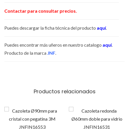
C
Contactar para consultar precios.
R
I
Puedes descargar la ficha técnica del producto
aquí
.
S
T
Puedes encontrar más uñeros en nuestro catalogo
aquí
.
A
Producto de la marca
JNF
.
L
6
0
x
6
Productos relacionados
0
M
M
c
a