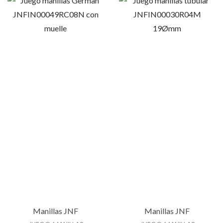
T
A
c
a
n
t
i
d
a
d
Manillas JNF
Manillas JNF