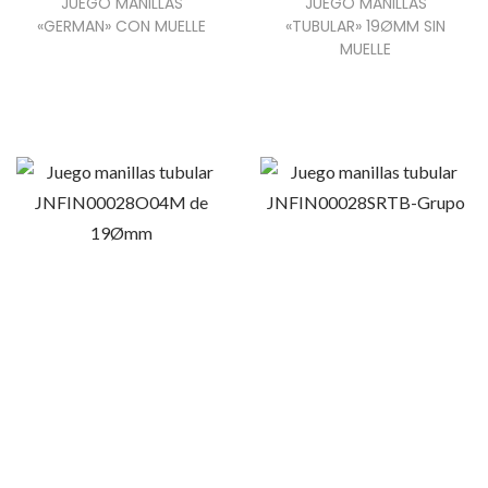
JUEGO MANILLAS
JUEGO MANILLAS
«GERMAN» CON MUELLE
«TUBULAR» 19ØMM SIN
MUELLE
E
s
t
e
p
r
o
d
u
c
t