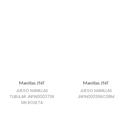
a
r
i
a
n
t
e
s
.
L
Manillas JNF
Manillas JNF
a
JUEGO MANILLAS
JUEGO MANILLAS
s
TUBULAR JNFIN00037SR
JNFIN00036RC08M
o
SIN ROSETA
p
c
i