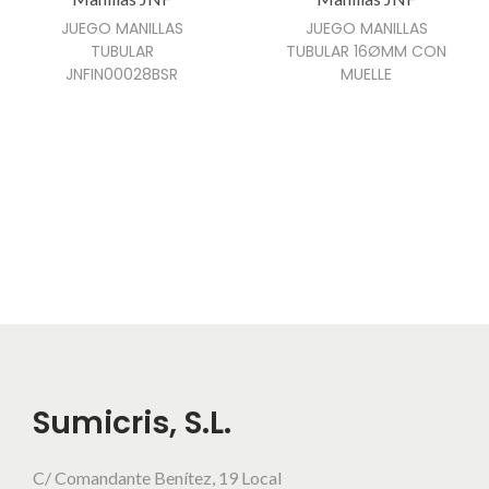
i
JUEGO MANILLAS
JUEGO MANILLAS
r
TUBULAR
TUBULAR 16ØMM CON
JNFIN00028BSR
MUELLE
e
n
l
a
p
á
g
i
n
a
d
Sumicris, S.L.
e
p
r
C/ Comandante Benítez, 19 Local