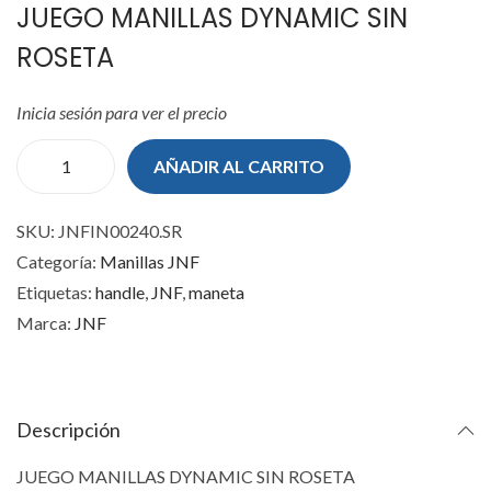
JUEGO MANILLAS DYNAMIC SIN
ROSETA
Inicia sesión para ver el precio
AÑADIR AL CARRITO
J
U
SKU:
JNFIN00240.SR
E
Categoría:
Manillas JNF
G
Etiquetas:
handle
,
JNF
,
maneta
O
Marca:
JNF
M
A
N
I
Descripción
L
JUEGO MANILLAS DYNAMIC SIN ROSETA
L