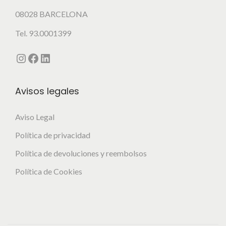
o
08028 BARCELONA
d
Tel. 93.0001399
u
c
Instagram
Facebook
LinkedIn
t
o
Avisos legales
Aviso Legal
Política de privacidad
Política de devoluciones y reembolsos
Política de Cookies