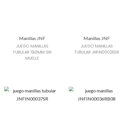
o
t
i
e
n
Manillas JNF
Manillas JNF
e
JUEGO MANILLAS
JUEGO MANILLAS
TUBULAR 19ØMM SIN
TUBULAR JNFIN00028SR
m
MUELLE
ú
l
t
i
p
l
e
s
v