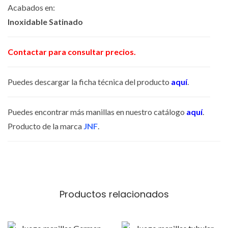
Acabados en:
A
Inoxidable Satinado
S
D
Contactar para consultar precios.
Y
N
Puedes descargar la ficha técnica del producto
aquí
.
A
M
Puedes encontrar más manillas en nuestro catálogo
aquí
.
I
Producto de la marca
JNF
.
C
S
I
N
R
Productos relacionados
O
S
E