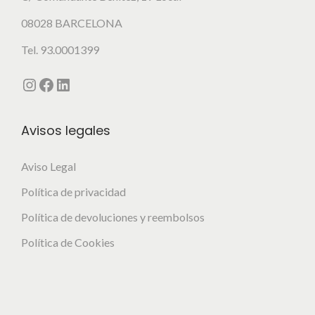
t
08028 BARCELONA
e
Tel. 93.0001399
s
.
Instagram
Facebook
LinkedIn
L
a
Avisos legales
s
o
Aviso Legal
p
Política de privacidad
c
i
Política de devoluciones y reembolsos
o
Política de Cookies
n
e
s
s