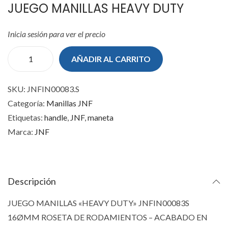
JUEGO MANILLAS HEAVY DUTY
Inicia sesión para ver el precio
AÑADIR AL CARRITO
J
U
SKU:
JNFIN00083.S
E
Categoría:
Manillas JNF
G
Etiquetas:
handle
,
JNF
,
maneta
O
Marca:
JNF
M
A
N
I
Descripción
L
JUEGO MANILLAS «HEAVY DUTY» JNFIN00083S
L
16ØMM ROSETA DE RODAMIENTOS – ACABADO EN
A