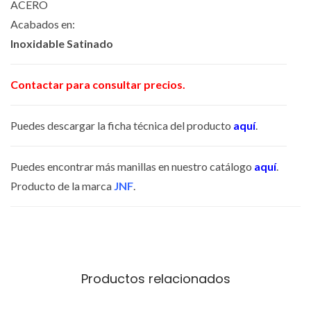
ACERO
S
Acabados en:
H
Inoxidable Satinado
E
A
Contactar para consultar precios.
V
Y
Puedes descargar la ficha técnica del producto
aquí
.
D
U
Puedes encontrar más manillas en nuestro catálogo
aquí
.
T
Producto de la marca
JNF
.
Y
c
a
n
t
Productos relacionados
i
d