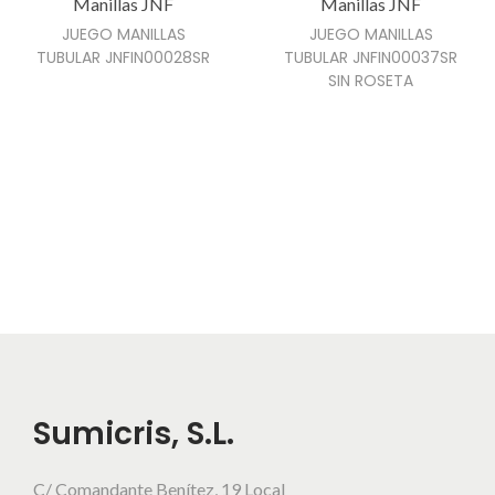
Manillas JNF
Manillas JNF
e
JUEGO MANILLAS
JUEGO MANILLAS
TUBULAR JNFIN00028SR
TUBULAR JNFIN00037SR
m
SIN ROSETA
ú
l
t
i
p
l
e
s
v
a
r
Sumicris, S.L.
i
a
C/ Comandante Benítez, 19 Local
n