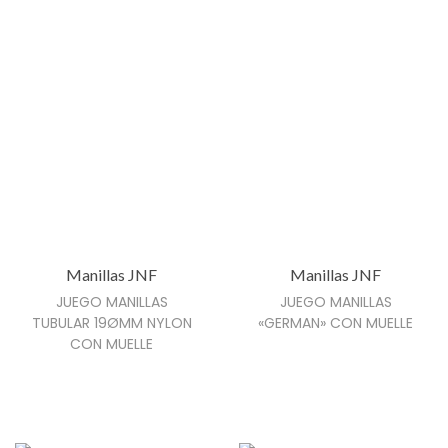
p
u
e
d
e
n
e
l
e
Manillas JNF
Manillas JNF
g
JUEGO MANILLAS
JUEGO MANILLAS
i
TUBULAR 19ØMM NYLON
«GERMAN» CON MUELLE
r
CON MUELLE
e
n
l
a