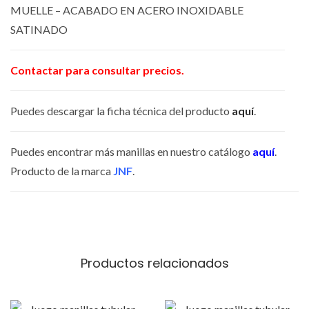
MUELLE – ACABADO EN ACERO INOXIDABLE
P
SATINADO
A
R
Contactar para consultar precios.
A
M
Puedes descargar la ficha técnica del producto
aquí
.
A
N
Puedes encontrar más manillas en nuestro catálogo
aquí
.
I
Producto de la marca
JNF
.
L
L
A
S
C
Productos relacionados
I
E
G
E