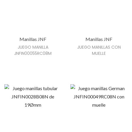
e
s
.
L
Manillas JNF
Manillas JNF
a
JUEGO MANILLA
JUEGO MANILLAS CON
s
JNFIN00055RC08M
MUELLE
o
p
c
i
o
n
e
s
s
e