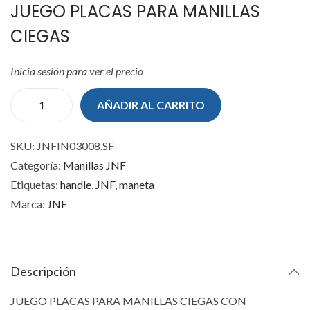
JUEGO PLACAS PARA MANILLAS
CIEGAS
Inicia sesión para ver el precio
AÑADIR AL CARRITO
J
U
SKU:
JNFIN03008.SF
E
Categoría:
Manillas JNF
G
Etiquetas:
handle
,
JNF
,
maneta
O
Marca:
JNF
P
L
A
C
Descripción
A
JUEGO PLACAS PARA MANILLAS CIEGAS CON
S