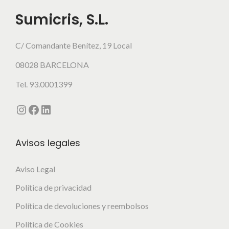
p
d
r
r
Sumicris, S.L.
u
e
i
i
e
p
a
a
C/ Comandante Benítez, 19 Local
d
r
n
n
e
08028 BARCELONA
o
t
t
n
d
e
Tel. 93.0001399
e
e
u
s
s
l
Instagram
Facebook
LinkedIn
c
.
.
e
t
L
L
g
o
a
Avisos legales
a
i
s
s
r
Aviso Legal
o
o
e
p
p
Política de privacidad
n
c
c
l
Política de devoluciones y reembolsos
i
i
a
Política de Cookies
o
o