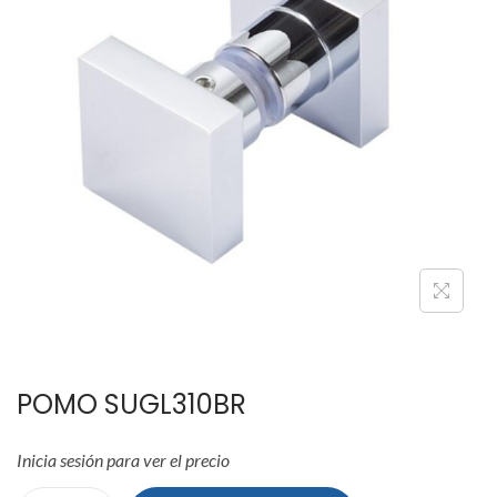
e
e
g
n
a
i
c
d
i
o
ó
n
POMO SUGL310BR
Inicia sesión para ver el precio