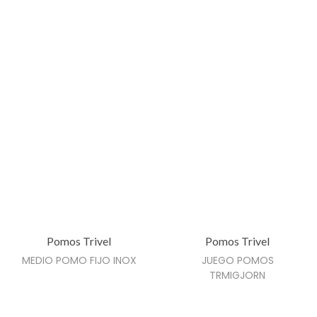
e
p
r
o
d
u
c
t
o
t
i
e
n
Pomos Trivel
Pomos Trivel
e
MEDIO POMO FIJO INOX
JUEGO POMOS
TRMIGJORN
m
ú