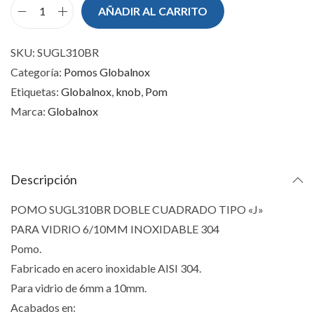
AÑADIR AL CARRITO
P
O
SKU:
SUGL310BR
M
Categoría:
Pomos Globalnox
O
Etiquetas:
Globalnox
,
knob
,
Pom
S
Marca:
Globalnox
U
G
L
3
Descripción
1
POMO SUGL310BR DOBLE CUADRADO TIPO «J»
0
PARA VIDRIO 6/10MM INOXIDABLE 304
B
Pomo.
R
Fabricado en acero inoxidable AISI 304.
c
Para vidrio de 6mm a 10mm.
a
Acabados en: