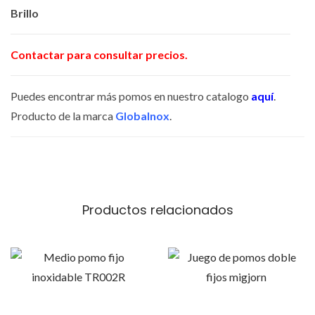
n
Brillo
t
i
Contactar para consultar precios.
d
a
Puedes encontrar más pomos en nuestro catalogo
aquí
.
d
Producto de la marca
Globalnox
.
Productos relacionados
E
s
t