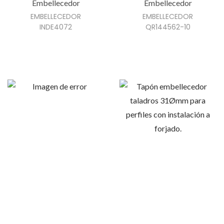
n
Embellecedor
Embellecedor
e
EMBELLECEDOR
EMBELLECEDOR
INDE4072
QR144562-10
m
ú
l
t
i
p
l
e
s
v
a
r
i
a