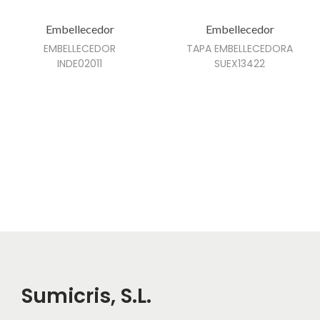
t
o
Embellecedor
Embellecedor
EMBELLECEDOR
TAPA EMBELLECEDORA
INDE02011
SUEX13422
Sumicris, S.L.