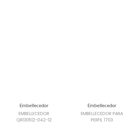
s
e
p
u
e
d
e
n
e
l
e
g
i
Embellecedor
Embellecedor
r
EMBELLECEDOR
EMBELLECEDOR PARA
e
QR130512-042-12
PERFIL 1703
n