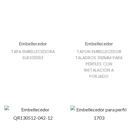
n
t
e
s
.
L
Embellecedor
Embellecedor
a
TAPA EMBELLECEDORA
TAPON EMBELLECEDOR
SUEX13063
TALADROS 31ØMM PARA
s
PERFILES CON
o
INSTALACION A
p
FORJADO
c
i
o
n
e
s