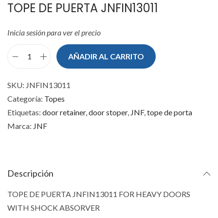
TOPE DE PUERTA JNFIN13011
Inicia sesión para ver el precio
AÑADIR AL CARRITO
T
O
SKU:
JNFIN13011
P
Categoría:
Topes
E
Etiquetas:
door retainer
,
door stoper
,
JNF
,
tope de porta
D
Marca:
JNF
E
P
U
E
Descripción
R
TOPE DE PUERTA JNFIN13011 FOR HEAVY DOORS
T
WITH SHOCK ABSORVER
A