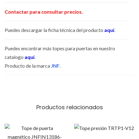
J
Contactar para consultar precios.
N
F
Puedes descargar la ficha técnica del producto
aquí
.
I
N
Puedes encontrar más topes para puertas en nuestro
1
catalogo
aquí
.
3
Producto de la marca
JNF
.
0
1
1
c
a
Productos relacionados
n
t
i
E
d
s