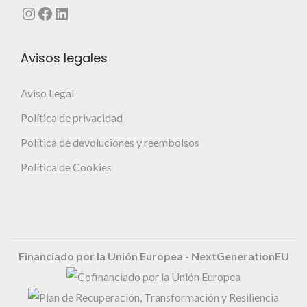
Instagram
Facebook
LinkedIn
u
.
c
L
t
Avisos legales
a
o
s
Aviso Legal
o
p
Política de privacidad
c
Política de devoluciones y reembolsos
i
Política de Cookies
o
n
e
s
s
Financiado por la Unión Europea - NextGenerationEU
e
p
u